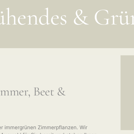
ühendes & Grü
immer, Beet &
er immergrünen Zimmerpflanzen. Wir