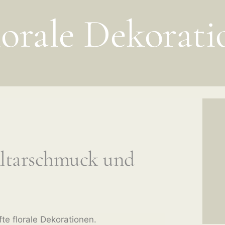
lorale Dekorati
 Altarschmuck und
te florale Dekorationen.